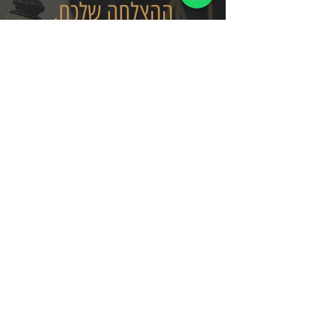
ההצלחה שלכם.
נשמח לעמוד לרשותכם -
התקשרו:
052-6201920
צרו קשר
דואר אלקטרוני
HAGIT@GAWI-LAW.COM