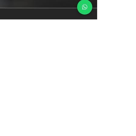
צרו קשר
דואר אלקטרוני
HAGIT@GAWI-LAW.COM
טלפון
079-5555887